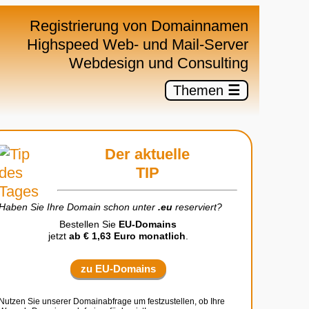
×
Registrierung von Domainnamen
Highspeed Web- und Mail-Server
Webdesign und Consulting
Themen
☰
Der aktuelle
TIP
Haben Sie Ihre Domain schon unter
.eu
reserviert?
Bestellen Sie
EU-Domains
jetzt
ab € 1,63 Euro monatlich
.
zu EU-Domains
Nutzen Sie unserer Domainabfrage um festzustellen, ob Ihre