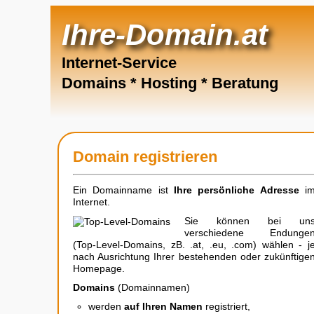
Ihre-Domain.at
Internet-Service
Domains * Hosting * Beratung
Domain registrieren
Ein Domainname ist
Ihre persönliche Adresse
i
Internet.
Sie können bei un
verschiedene Endunge
(Top-Level-Domains, zB. .at, .eu, .com) wählen - j
nach Ausrichtung Ihrer bestehenden oder zukünftige
Homepage.
Domains
(Domainnamen)
werden
auf Ihren Namen
registriert,