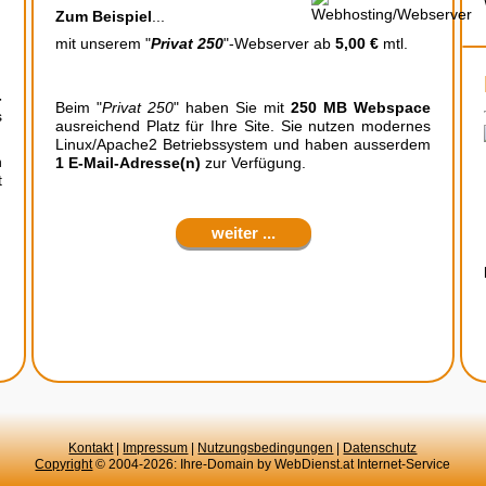
Zum Beispiel
...
mit unserem
"
Privat 250
"
-Webserver ab
5,00 €
mtl.
-
Beim "
Privat 250
" haben Sie mit
250 MB Webspace
s
ausreichend Platz für Ihre Site. Sie nutzen modernes
Linux/Apache2 Betriebssystem und haben ausserdem
n
1 E-Mail-Adresse(n)
zur Verfügung.
t
weiter ...
Kontakt
|
Impressum
|
Nutzungsbedingungen
|
Datenschutz
Copyright
© 2004-2026: Ihre-Domain by WebDienst.at Internet-Service